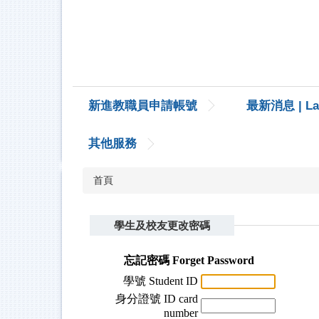
跳
到
主
要
內
容
區
新進教職員申請帳號
最新消息 | Lat
其他服務
首頁
學生及校友更改密碼